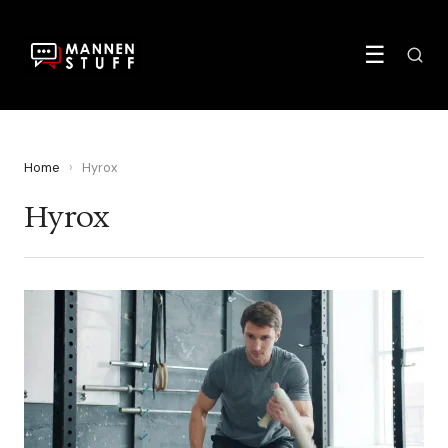
☰
Home
›
Hyrox
Hyrox