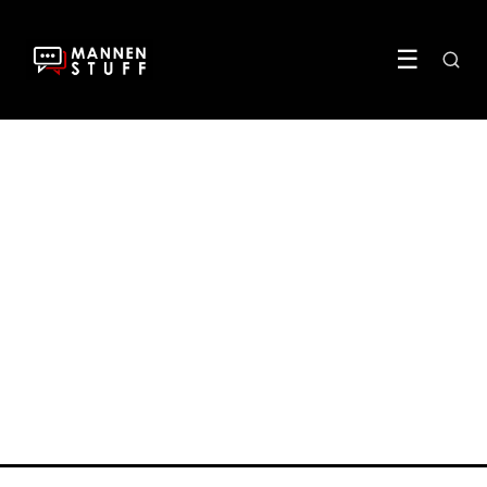
☰
FITNESS & SPORT
Waarom Hyrox Amsterdam
in één dag uitverkocht was
9 May 2026
·
5 min leestijd