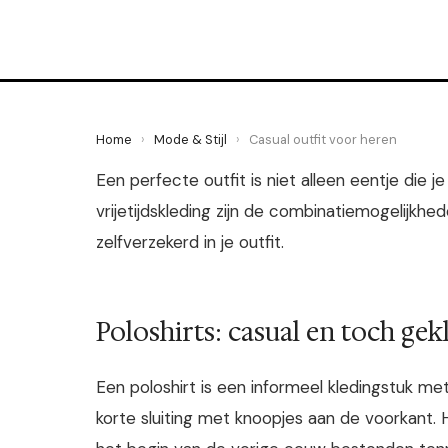
21 June 2022
·
2 min leestijd
Home
›
Mode & Stijl
›
Casual outfit voor heren
Een perfecte outfit is niet alleen eentje die je
vrijetijdskleding zijn de combinatiemogelijkhe
zelfverzekerd in je outfit.
Poloshirts: casual en toch gek
Een poloshirt is een informeel kledingstuk 
korte sluiting met knoopjes aan de voorkant. H