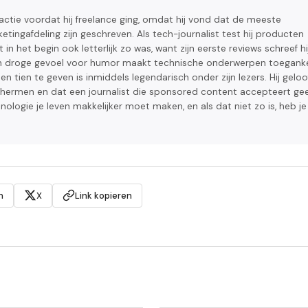
actie voordat hij freelance ging, omdat hij vond dat de meeste
tingafdeling zijn geschreven. Als tech-journalist test hij producten
 in het begin ook letterlijk zo was, want zijn eerste reviews schreef hi
Zijn droge gevoel voor humor maakt technische onderwerpen toegankel
n tien te geven is inmiddels legendarisch onder zijn lezers. Hij geloo
chermen en dat een journalist die sponsored content accepteert ge
hnologie je leven makkelijker moet maken, en als dat niet zo is, heb je
n
X
Link kopieren