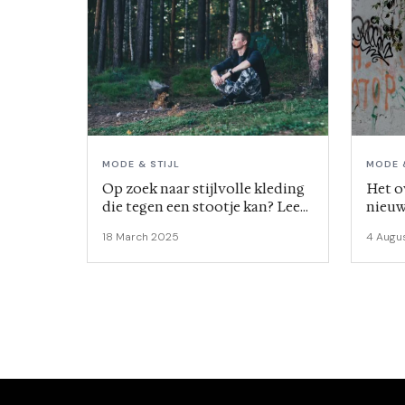
MODE & STIJL
MODE 
Op zoek naar stijlvolle kleding
Het ov
die tegen een stootje kan? Lees
nieuw
dan verder!
18 March 2025
4 Augu