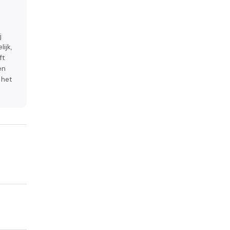
j
ijk,
ft
en
 het