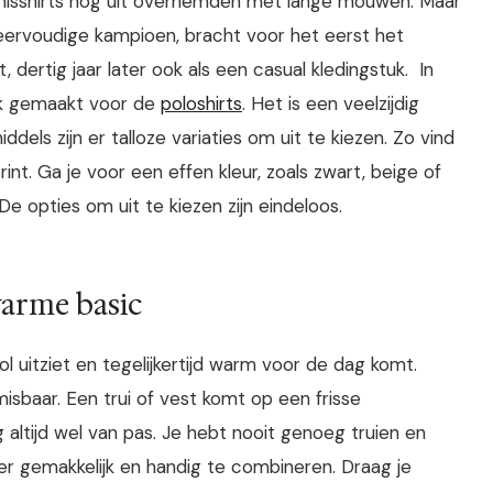
nisshirts nog uit overhemden met lange mouwen. Maar
ervoudige kampioen, bracht voor het eerst het
t, dertig jaar later ook als een casual kledingstuk.
In
lek gemaakt voor de
poloshirts
. Het is een veelzijdig
dels zijn er talloze variaties om uit te kiezen. Zo vind
rint. Ga je voor een effen kleur, zoals zwart, beige of
 De opties om uit te kiezen zijn eindeloos.
warme basic
ol uitziet en tegelijkertijd warm voor de dag komt.
nmisbaar. Een trui of vest komt op een frisse
altijd wel van pas. Je hebt nooit genoeg truien en
per gemakkelijk en handig te combineren. Draag je