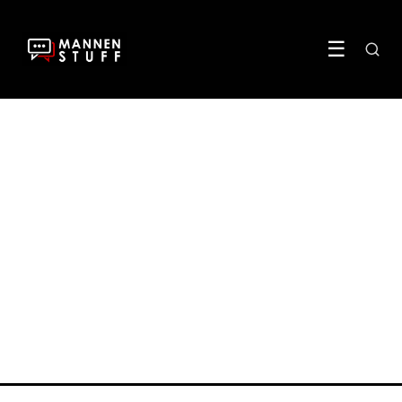
☰
HUIS & LIFESTYLE
Waarom een auto
importeren uit Duitsland
vaak slimmer is dan je denkt
9 July 2025
·
4 min leestijd