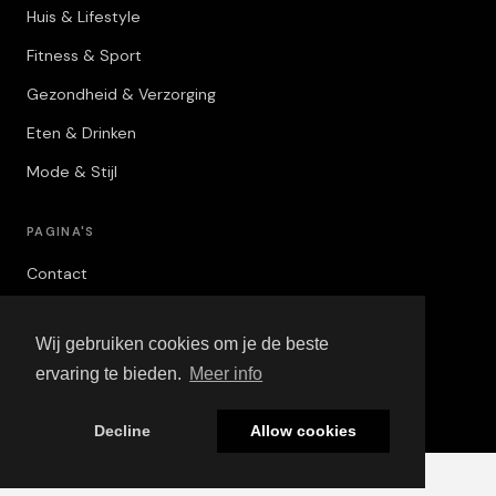
Huis & Lifestyle
Fitness & Sport
Gezondheid & Verzorging
Eten & Drinken
Mode & Stijl
PAGINA'S
Contact
Privacybeleid
Wij gebruiken cookies om je de beste
Algemene Voorwaarden
ervaring te bieden.
Meer info
Adverteren
Decline
Allow cookies
© 2026 Mannen Stuff. Alle rechten voorbehouden.