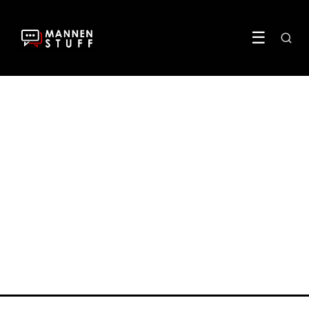
☰
HUIS & LIFESTYLE
Maak van je mannenhol een
paleis kies voor het
goedkoopste laminaat
31 May 2024
·
3 min leestijd