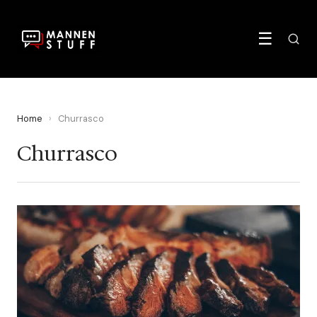
☰
Home
›
Churrasco
Churrasco