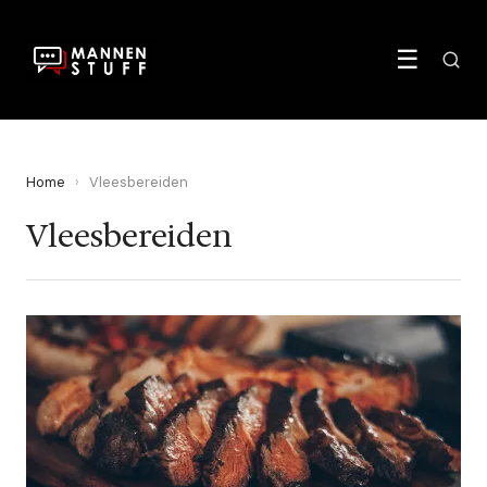
☰
Home
›
Vleesbereiden
Vleesbereiden