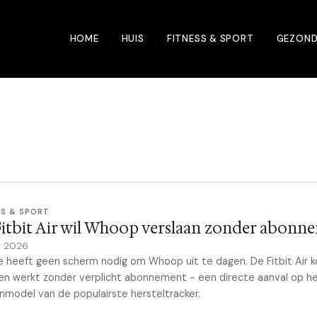
HOME
HUIS
FITNESS & SPORT
GEZOND
SS & SPORT
itbit Air wil Whoop verslaan zonder abonn
y 2026
 heeft geen scherm nodig om Whoop uit te dagen. De Fitbit Air k
 en werkt zonder verplicht abonnement - een directe aanval op h
nmodel van de populairste hersteltracker.