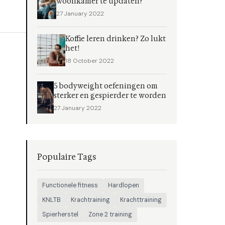
woonkamer te updaten?
27 January 2022
Koffie leren drinken? Zo lukt
het!
18 October 2022
5 bodyweight oefeningen om
sterker en gespierder te worden
27 January 2022
Populaire Tags
Functionele fitness
Hardlopen
KNLTB
Krachtraining
Krachttraining
Spierherstel
Zone 2 training