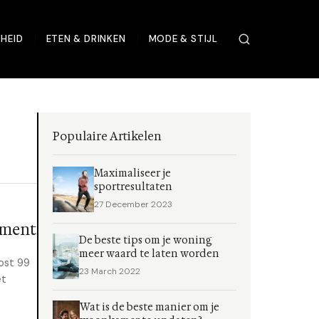
HEID
ETEN & DRINKEN
MODE & STIJL
Populaire Artikelen
Maximaliseer je
sportresultaten
27 December 2023
ement
De beste tips om je woning
meer waard te laten worden
ost 99
23 March 2022
et
Wat is de beste manier om je