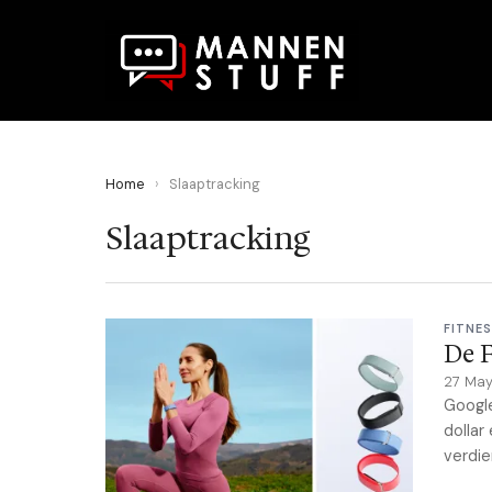
Home
›
Slaaptracking
Slaaptracking
FITNE
De F
27 Ma
Google
dollar
verdie